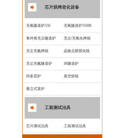
芯片烘烤老化设备
无氧隧道炉550
无氧隧道炉550IR
卷对卷无尘隧道炉
无尘/无氧化烤箱
无尘充氮烤箱
晶振点胶固化线
无尘充氮隧道炉
IR隧道炉
IR多层炉
真空烘箱
垂立式直炉
工装测试治具
芯片测试治具
工装测试治具